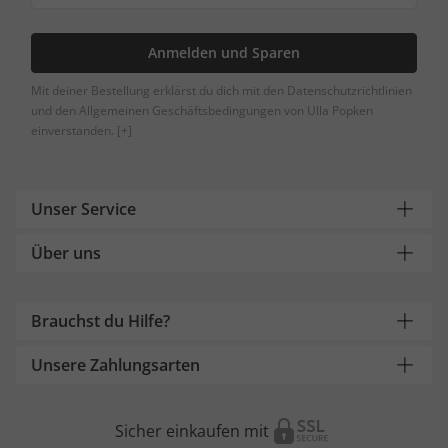
Anmelden und Sparen
Mit deiner Bestellung erklärst du dich mit den Datenschutzrichtlinien
und den Allgemeinen Geschäftsbedingungen von Ulla Popken
einverstanden.
[+]
Unser Service
Über uns
Brauchst du Hilfe?
Unsere Zahlungsarten
Sicher einkaufen mit