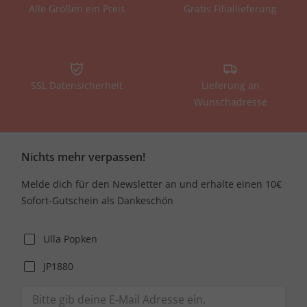
Alle Größen ein Preis
Gratis Filiallieferung
SSL Datensicherheit
Lieferung an
Wunschadresse
Nichts mehr verpassen!
Melde dich für den Newsletter an und erhalte einen 10€
Sofort-Gutschein als Dankeschön
Ulla Popken
JP1880