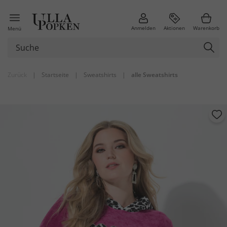
Anmelden
Aktionen
Warenkorb
Menü
Zurück
|
Startseite
|
Sweatshirts
|
alle Sweatshirts