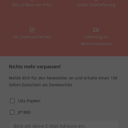
Alle Größen ein Preis
Gratis Filiallieferung
SSL Datensicherheit
Lieferung an
Wunschadresse
Nichts mehr verpassen!
Melde dich für den Newsletter an und erhalte einen 10€
Sofort-Gutschein als Dankeschön
Ulla Popken
JP1880