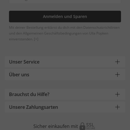
Anmelden und Sparen
Mit deiner Bestellung erklärst du dich mit den Datenschutzrichtlinien
und den Allgemeinen Geschäftsbedingungen von Ulla Popken
einverstanden.
[+]
Unser Service
Über uns
Brauchst du Hilfe?
Unsere Zahlungsarten
Sicher einkaufen mit