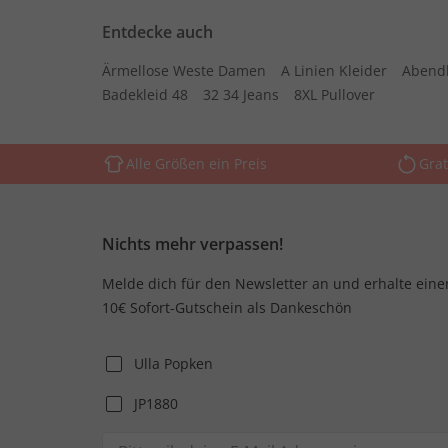
Entdecke auch
Ärmellose Weste Damen
A Linien Kleider
Abend
Badekleid 48
32 34 Jeans
8XL Pullover
Alle Größen ein Preis
Grat
Nichts mehr verpassen!
Melde dich für den Newsletter an und erhalte eine
10€ Sofort-Gutschein als Dankeschön
Ulla Popken
JP1880