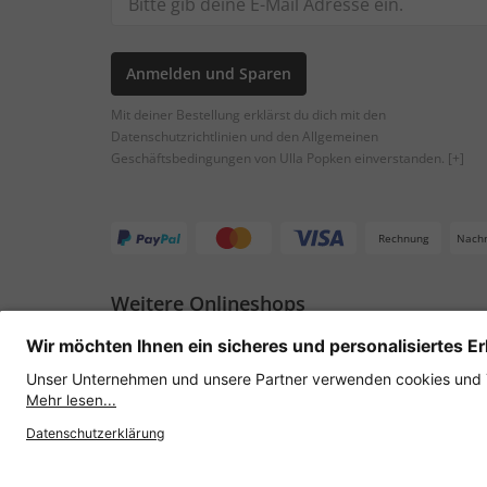
Anmelden und Sparen
Mit deiner Bestellung erklärst du dich mit den
Datenschutzrichtlinien und den Allgemeinen
Geschäftsbedingungen von Ulla Popken einverstanden.
[+]
Rechnung
Nach
Weitere Onlineshops
Österreich
Datenschutz
AGB
Widerruf erklären
Lie