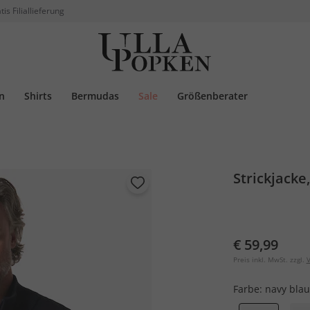
tis Filiallieferung
n
Shirts
Bermudas
Sale
Größenberater
Strickjacke
€ 59,99
Preis inkl. MwSt. zzgl.
V
Farbe:
navy blau