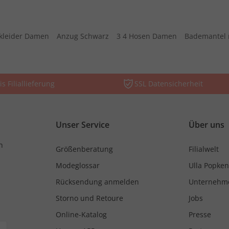
kleider Damen
Anzug Schwarz
3 4 Hosen Damen
Bademantel 
is Filiallieferung
SSL Datensicherheit
Unser Service
Über uns
n
Größenberatung
Filialwelt
Modeglossar
Ulla Popken
Rücksendung anmelden
Unternehm
Storno und Retoure
Jobs
Online-Katalog
Presse