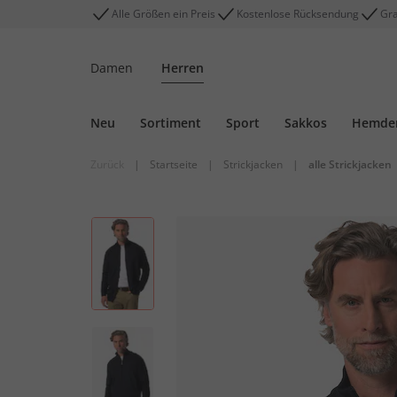
Alle Größen ein Preis
Kostenlose Rücksendung
Gra
Damen
Herren
Neu
Sortiment
Sport
Sakkos
Hemde
Zurück
|
Startseite
|
Strickjacken
|
alle Strickjacken