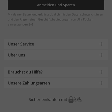
Anmelden und Sparen
Mit deiner Bestellung erklärst du dich mit den Datenschutzrichtlinien
und den Allgemeinen Geschäftsbedingungen von Ulla Popken
einverstanden.
[+]
Unser Service
Über uns
Brauchst du Hilfe?
Unsere Zahlungsarten
Sicher einkaufen mit