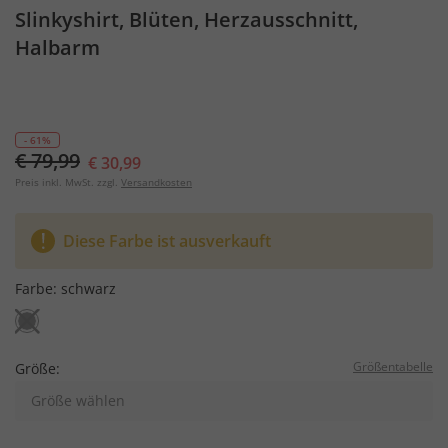
Slinkyshirt, Blüten, Herzausschnitt,
Halbarm
- 61%
€ 79,99
€ 30,99
Preis inkl. MwSt. zzgl.
Versandkosten
Diese Farbe ist ausverkauft
Farbe:
schwarz
Größentabelle
Größe:
Größe wählen