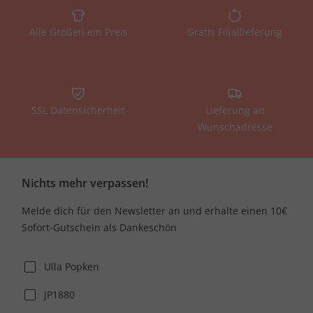
Alle Größen ein Preis
Gratis Filiallieferung
SSL Datensicherheit
Lieferung an
Wunschadresse
Nichts mehr verpassen!
Melde dich für den Newsletter an und erhalte einen 10€
Sofort-Gutschein als Dankeschön
Ulla Popken
JP1880