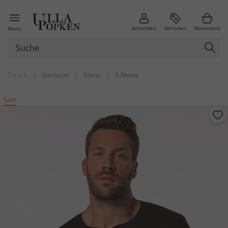
Anmelden
Aktionen
Warenkorb
Menü
Zurück
|
Startseite
|
Shirts
|
T-Shirts
Sale