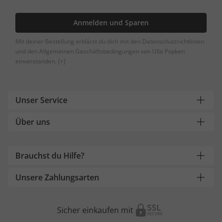
Anmelden und Sparen
Mit deiner Bestellung erklärst du dich mit den Datenschutzrichtlinien
und den Allgemeinen Geschäftsbedingungen von Ulla Popken
einverstanden.
[+]
Unser Service
Über uns
Brauchst du Hilfe?
Unsere Zahlungsarten
Sicher einkaufen mit