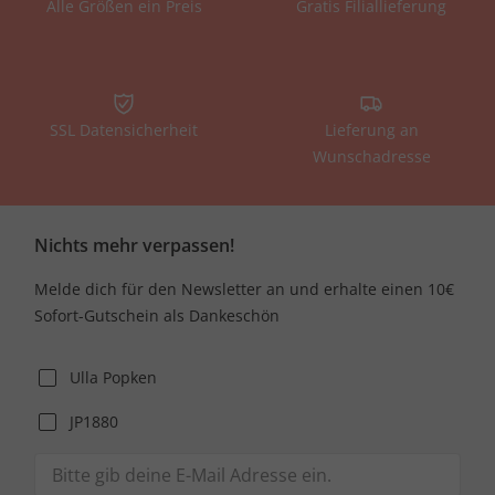
Alle Größen ein Preis
Gratis Filiallieferung
SSL Datensicherheit
Lieferung an
Wunschadresse
Nichts mehr verpassen!
Melde dich für den Newsletter an und erhalte einen 10€
Sofort-Gutschein als Dankeschön
Ulla Popken
JP1880