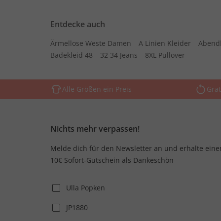
Entdecke auch
Ärmellose Weste Damen
A Linien Kleider
Abend
Badekleid 48
32 34 Jeans
8XL Pullover
Alle Größen ein Preis
Grat
Nichts mehr verpassen!
Melde dich für den Newsletter an und erhalte eine
10€ Sofort-Gutschein als Dankeschön
Ulla Popken
JP1880