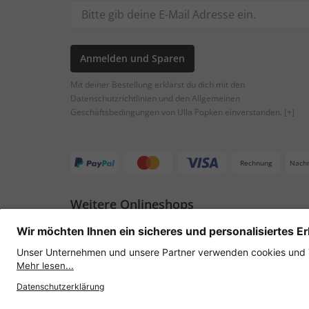
Anmelden und Sparen
Mit deiner Bestellung erklärst du dich mit den
Datenschutzrichtlinien und den Allgemeinen
Geschäftsbedingungen von Ulla Popken einverstanden.
[+]
Rechnung
Nach
Weitere Onlineshops
Österreich
Datenschutz
AGB
Widerruf erklären
Lie