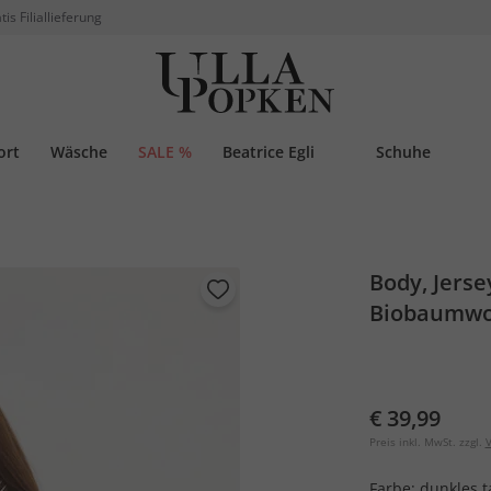
tis Filiallieferung
ort
Wäsche
SALE %
Beatrice Egli
Schuhe
Body, Jerse
Biobaumwo
€ 39,99
Preis inkl. MwSt. zzgl.
V
Farbe:
dunkles 