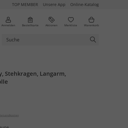
TOP MEMBER
Unsere App
Online-Katalog
Anmelden
Bestellkarte
Aktionen
Merkliste
Warenkorb
y, Stehkragen, Langarm,
lle
ersandkosten
taupe