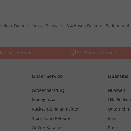
kleider Damen
Anzug Schwarz
3 4 Hosen Damen
Bademantel 
is Filiallieferung
SSL Datensicherheit
Unser Service
Über uns
n
Größenberatung
Filialwelt
Modeglossar
Ulla Popken
Rücksendung anmelden
Unternehm
Storno und Retoure
Jobs
Online-Katalog
Presse