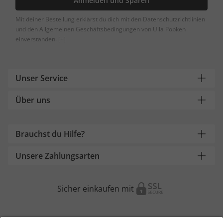
Anmelden und Sparen
Mit deiner Bestellung erklärst du dich mit den Datenschutzrichtlinien
und den Allgemeinen Geschäftsbedingungen von Ulla Popken
einverstanden.
[+]
Unser Service
Über uns
Brauchst du Hilfe?
Unsere Zahlungsarten
Sicher einkaufen mit