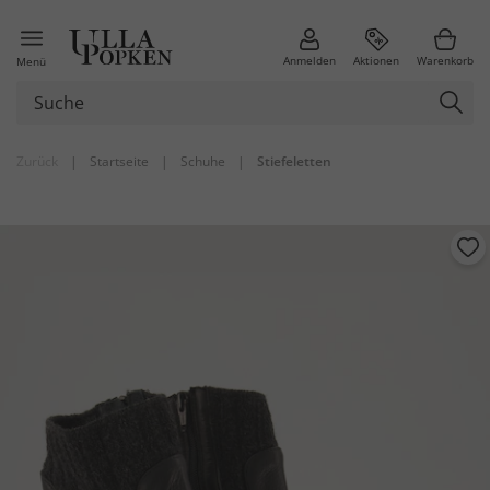
Anmelden
Aktionen
Warenkorb
Menü
Zurück
|
Startseite
|
Schuhe
|
Stiefeletten