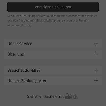
Anmelden und Sparen
Mit deiner Bestellung erklärst du dich mit den Datenschutzrichtlinien
und den Allgemeinen Geschäftsbedingungen von Ulla Popken
einverstanden.
[+]
Unser Service
Über uns
Brauchst du Hilfe?
Unsere Zahlungsarten
Sicher einkaufen mit