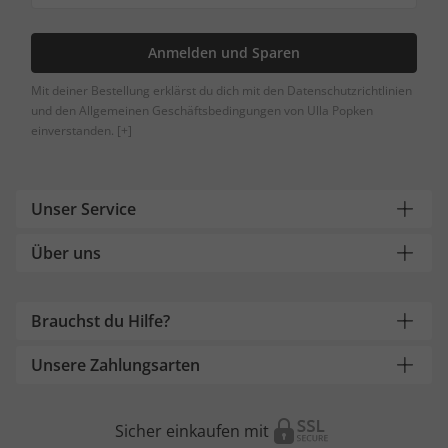
Anmelden und Sparen
Mit deiner Bestellung erklärst du dich mit den Datenschutzrichtlinien
und den Allgemeinen Geschäftsbedingungen von Ulla Popken
einverstanden.
[+]
Unser Service
Über uns
Brauchst du Hilfe?
Unsere Zahlungsarten
Sicher einkaufen mit