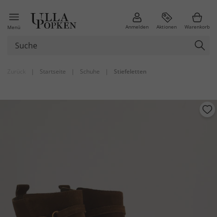
Anmelden
Aktionen
Warenkorb
Menü
Zurück
|
Startseite
|
Schuhe
|
Stiefeletten