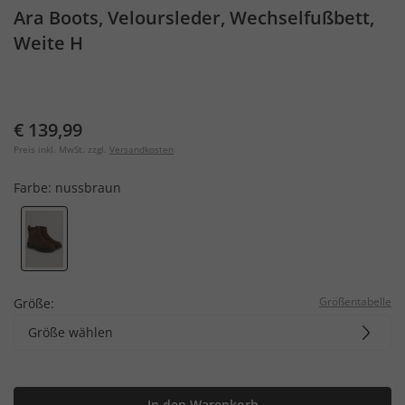
Ara Boots, Veloursleder, Wechselfußbett,
Weite H
€ 139,99
Preis inkl. MwSt. zzgl.
Versandkosten
Farbe:
nussbraun
Größentabelle
Größe:
Größe wählen
In den Warenkorb