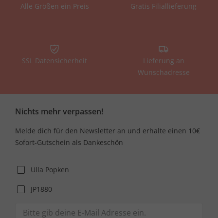
Alle Größen ein Preis
Gratis Filiallieferung
SSL Datensicherheit
Lieferung an
Wunschadresse
Nichts mehr verpassen!
Melde dich für den Newsletter an und erhalte einen 10€
Sofort-Gutschein als Dankeschön
Ulla Popken
JP1880