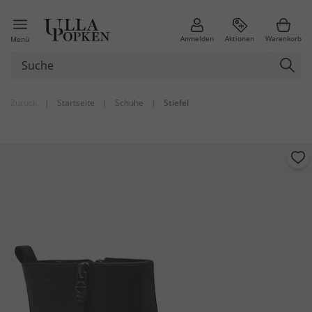
Anmelden
Aktionen
Warenkorb
Menü
Zurück
|
Startseite
|
Schuhe
|
Stiefel