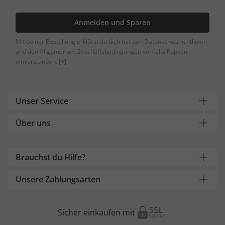
Anmelden und Sparen
Mit deiner Bestellung erklärst du dich mit den Datenschutzrichtlinien
und den Allgemeinen Geschäftsbedingungen von Ulla Popken
einverstanden.
[+]
Unser Service
Über uns
Brauchst du Hilfe?
Unsere Zahlungsarten
Sicher einkaufen mit