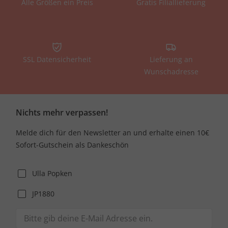
Alle Größen ein Preis
Gratis Filiallieferung
SSL Datensicherheit
Lieferung an
Wunschadresse
Nichts mehr verpassen!
Melde dich für den Newsletter an und erhalte einen 10€
Sofort-Gutschein als Dankeschön
Ulla Popken
JP1880