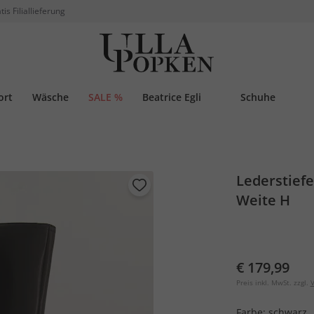
tis Filiallieferung
ort
Wäsche
SALE %
Beatrice Egli
Schuhe
Lederstiefe
Weite H
€ 179,99
Preis inkl. MwSt. zzgl.
V
Farbe:
schwarz