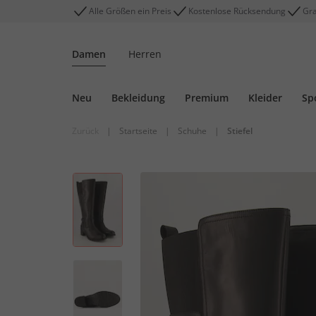
Alle Größen ein Preis
Kostenlose Rücksendung
Gra
Damen
Herren
Neu
Bekleidung
Premium
Kleider
Sp
Zurück
|
Startseite
|
Schuhe
|
Stiefel