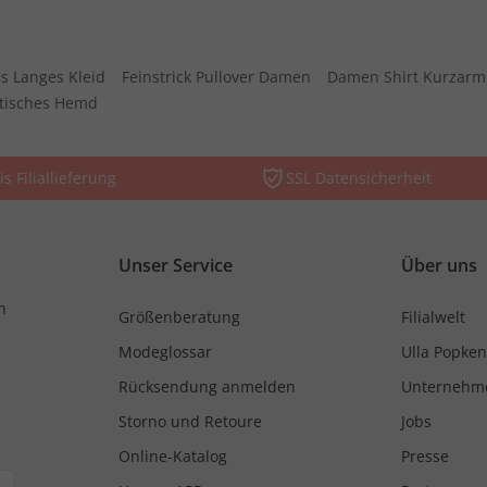
s Langes Kleid
Feinstrick Pullover Damen
Damen Shirt Kurzarm
stisches Hemd
is Filiallieferung
SSL Datensicherheit
Unser Service
Über uns
n
Größenberatung
Filialwelt
Modeglossar
Ulla Popken
Rücksendung anmelden
Unternehm
Storno und Retoure
Jobs
Online-Katalog
Presse