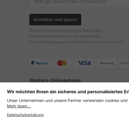
Anmelden und Sparen
Mit deiner Bestellung erklärst du dich mit den
Datenschutzrichtlinien und den Allgemeinen
Geschäftsbedingungen von Ulla Popken einverstanden.
[+]
Rechnung
Nach
Weitere Onlineshops
Österreich
Datenschutz
AGB
Widerruf erklären
Lie