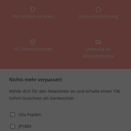
Alle Größen ein Preis
Gratis Filiallieferung
SSL Datensicherheit
Lieferung an
Wunschadresse
Nichts mehr verpassen!
Melde dich für den Newsletter an und erhalte einen 10€
Sofort-Gutschein als Dankeschön
Ulla Popken
JP1880