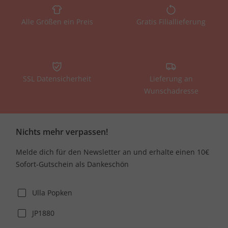
Alle Größen ein Preis
Gratis Filiallieferung
SSL Datensicherheit
Lieferung an
Wunschadresse
Nichts mehr verpassen!
Melde dich für den Newsletter an und erhalte einen 10€
Sofort-Gutschein als Dankeschön
Ulla Popken
JP1880