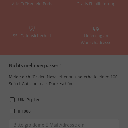
Alle Größen ein Preis
Gratis Filiallieferung
SSL Datensicherheit
Lieferung an
Wunschadresse
Nichts mehr verpassen!
Melde dich für den Newsletter an und erhalte einen 10€
Sofort-Gutschein als Dankeschön
Ulla Popken
JP1880