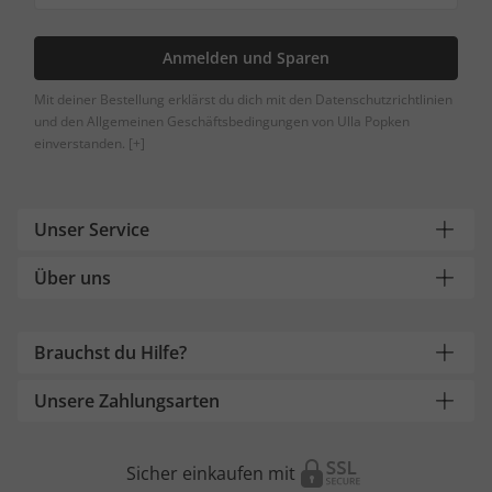
Anmelden und Sparen
Mit deiner Bestellung erklärst du dich mit den Datenschutzrichtlinien
und den Allgemeinen Geschäftsbedingungen von Ulla Popken
einverstanden.
[+]
Unser Service
Über uns
Brauchst du Hilfe?
Unsere Zahlungsarten
Sicher einkaufen mit