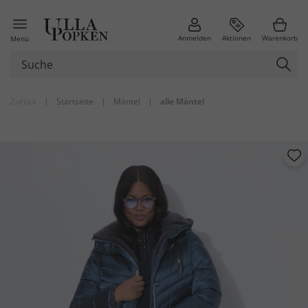
Anmelden
Aktionen
Warenkorb
Menü
Zurück
|
Startseite
|
Mäntel
|
alle Mäntel