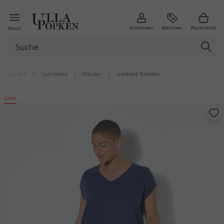
Anmelden
Aktionen
Warenkorb
Menü
Zurück
|
Startseite
|
Kleider
|
weitere Kleider
Sale