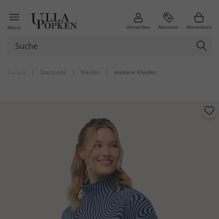
Anmelden
Aktionen
Warenkorb
Menü
Zurück
|
Startseite
|
Kleider
|
weitere Kleider