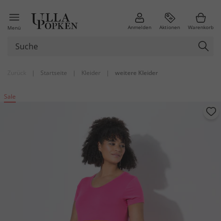
Anmelden
Aktionen
Warenkorb
Menü
Zurück
|
Startseite
|
Kleider
|
weitere Kleider
Sale