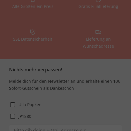
Alle Größen ein Preis
Gratis Filiallieferung
SSL Datensicherheit
Lieferung an
Wunschadresse
Nichts mehr verpassen!
Melde dich für den Newsletter an und erhalte einen 10€
Sofort-Gutschein als Dankeschön
Ulla Popken
JP1880