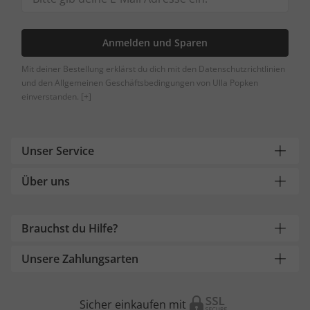
Anmelden und Sparen
Mit deiner Bestellung erklärst du dich mit den Datenschutzrichtlinien
und den Allgemeinen Geschäftsbedingungen von Ulla Popken
einverstanden.
[+]
Unser Service
Über uns
Brauchst du Hilfe?
Unsere Zahlungsarten
Sicher einkaufen mit