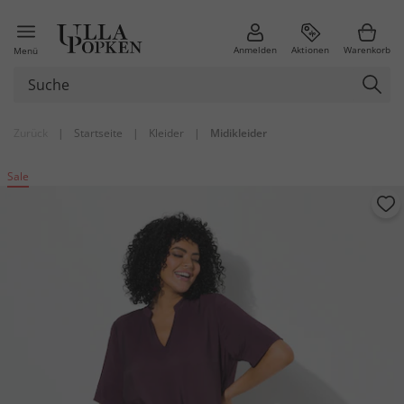
Anmelden
Aktionen
Warenkorb
Menü
Zurück
|
Startseite
|
Kleider
|
Midikleider
Sale