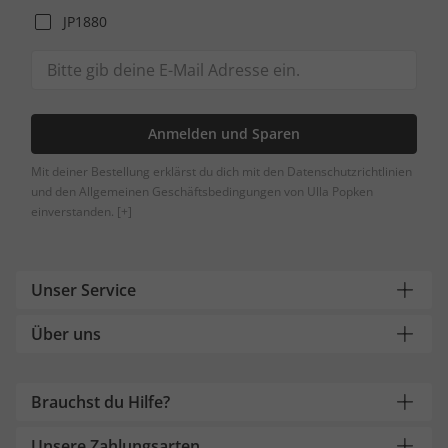
JP1880
Anmelden und Sparen
Mit deiner Bestellung erklärst du dich mit den Datenschutzrichtlinien
und den Allgemeinen Geschäftsbedingungen von Ulla Popken
einverstanden.
[+]
Unser Service
Über uns
Brauchst du Hilfe?
Unsere Zahlungsarten