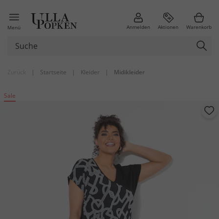
Anmelden
Aktionen
Warenkorb
Menü
Zurück
|
Startseite
|
Kleider
|
Midikleider
Sale