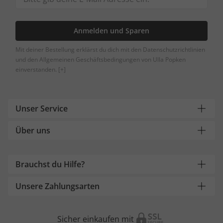
Anmelden und Sparen
Mit deiner Bestellung erklärst du dich mit den Datenschutzrichtlinien
und den Allgemeinen Geschäftsbedingungen von Ulla Popken
einverstanden.
[+]
Unser Service
Über uns
Brauchst du Hilfe?
Unsere Zahlungsarten
Sicher einkaufen mit