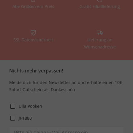
Alle Größen ein Preis
Gratis Filiallieferung
SSL Datensicherheit
Lieferung an
Wunschadresse
Nichts mehr verpassen!
Melde dich für den Newsletter an und erhalte einen 10€
Sofort-Gutschein als Dankeschön
Ulla Popken
JP1880