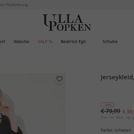
tis Filiallieferung
ort
Wäsche
SALE %
Beatrice Egli
Schuhe
Jerseykleid,
- 50%
€ 79,99
€ 39,
Preis inkl. MwSt. zzgl.
V
Farbe:
schwarz