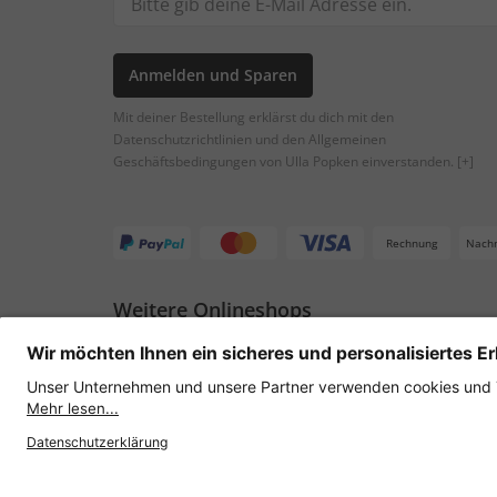
Anmelden und Sparen
Mit deiner Bestellung erklärst du dich mit den
Datenschutzrichtlinien und den Allgemeinen
Geschäftsbedingungen von Ulla Popken einverstanden.
[+]
Rechnung
Nach
Weitere Onlineshops
Österreich
Datenschutz
AGB
Widerruf erklären
Lie