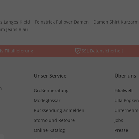
s Langes Kleid
Feinstrick Pullover Damen
Damen Shirt Kurzarm
im Jeans Blau
is Filiallieferung
SSL Datensicherheit
Unser Service
Über uns
n
Größenberatung
Filialwelt
Modeglossar
Ulla Popken
Rücksendung anmelden
Unternehm
Storno und Retoure
Jobs
Online-Katalog
Presse