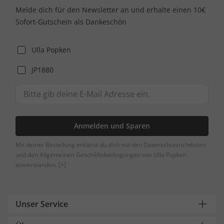
Melde dich für den Newsletter an und erhalte einen 10€
Sofort-Gutschein als Dankeschön
Ulla Popken
JP1880
Anmelden und Sparen
Mit deiner Bestellung erklärst du dich mit den Datenschutzrichtlinien
und den Allgemeinen Geschäftsbedingungen von Ulla Popken
einverstanden.
[+]
Unser Service