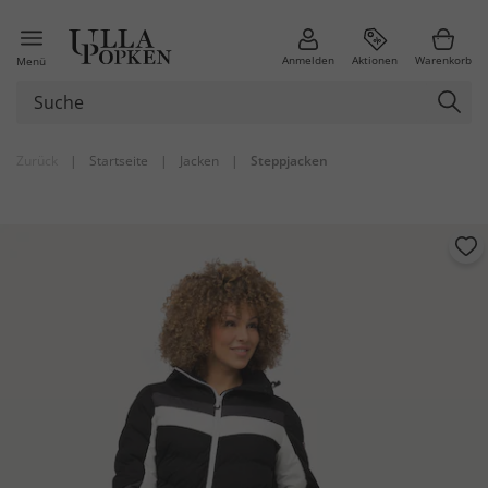
Anmelden
Aktionen
Warenkorb
Menü
Zurück
|
Startseite
|
Jacken
|
Steppjacken