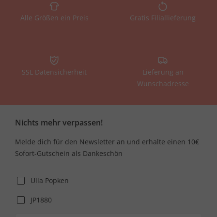
Alle Größen ein Preis
Gratis Filiallieferung
SSL Datensicherheit
Lieferung an
Wunschadresse
Nichts mehr verpassen!
Melde dich für den Newsletter an und erhalte einen 10€
Sofort-Gutschein als Dankeschön
Ulla Popken
JP1880