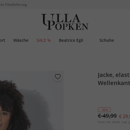
tis Filiallieferung
ort
Wäsche
SALE %
Beatrice Egli
Schuhe
Jacke, elast
Wellenkan
- 40%
€ 49,99
€ 29,
Preis inkl. MwSt. zzgl.
V