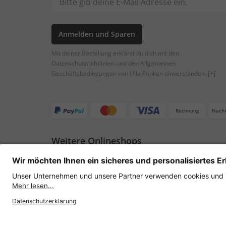
Anmelden und Sparen
Mit deiner Bestellung erklärst du dich mit den
Datenschutzrichtlinien und den Allgemeinen
Geschäftsbedingungen von Ulla Popken einverstanden.
[+]
Rechnung
Nach
Weitere Onlineshops
Österreich
Datenschutz
AGB
Widerruf erklären
Lie