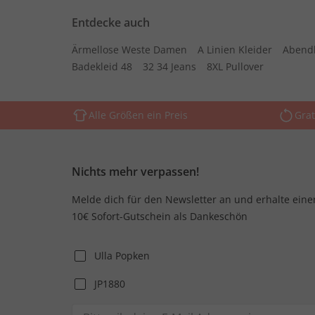
Entdecke auch
Ärmellose Weste Damen
A Linien Kleider
Abend
Badekleid 48
32 34 Jeans
8XL Pullover
Alle Größen ein Preis
Grat
Nichts mehr verpassen!
Melde dich für den Newsletter an und erhalte eine
10€ Sofort-Gutschein als Dankeschön
Ulla Popken
JP1880