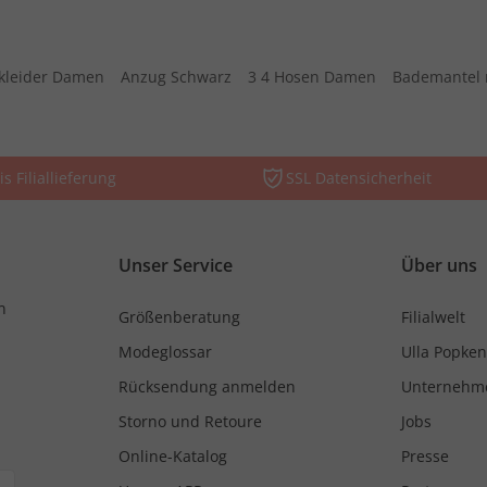
kleider Damen
Anzug Schwarz
3 4 Hosen Damen
Bademantel 
is Filiallieferung
SSL Datensicherheit
Unser Service
Über uns
n
Größenberatung
Filialwelt
Modeglossar
Ulla Popken
Rücksendung anmelden
Unternehm
Storno und Retoure
Jobs
Online-Katalog
Presse