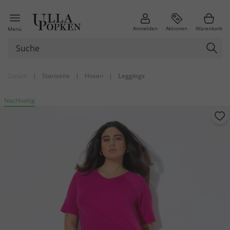
Anmelden
Aktionen
Warenkorb
Menü
Zurück
|
Startseite
|
Hosen
|
Leggings
Nachhaltig