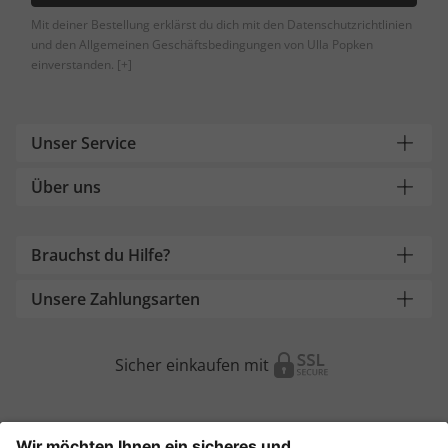
Mit deiner Bestellung erklärst du dich mit den Datenschutzrichtlinien
und den Allgemeinen Geschäftsbedingungen von Ulla Popken
einverstanden.
[+]
Unser Service
Über uns
Brauchst du Hilfe?
Unsere Zahlungsarten
Sicher einkaufen mit
Weitere Onlineshops