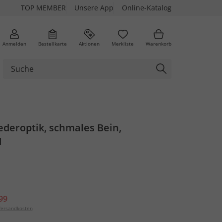
TOP MEMBER
Unsere App
Online-Katalog
Anmelden
Bestellkarte
Aktionen
Merkliste
Warenkorb
ederoptik, schmales Bein,
d
99
ersandkosten