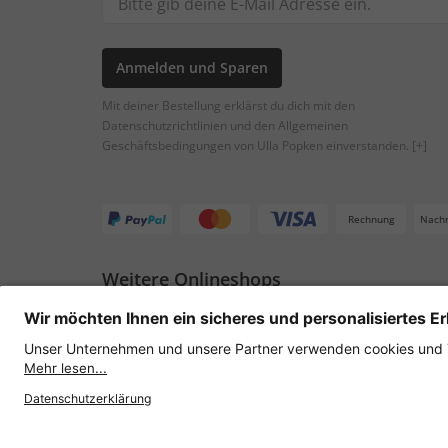
Anmelden und Sparen
Mit deiner Bestellung erklärst du dich mit den
Datenschutzrichtlinien und den Allgemeinen
Geschäftsbedingungen von Ulla Popken einverstanden.
[+]
Rechnung
Nach
Weitere Onlineshops
Österreich
Datenschutz
AGB
Widerruf erklären
Lie