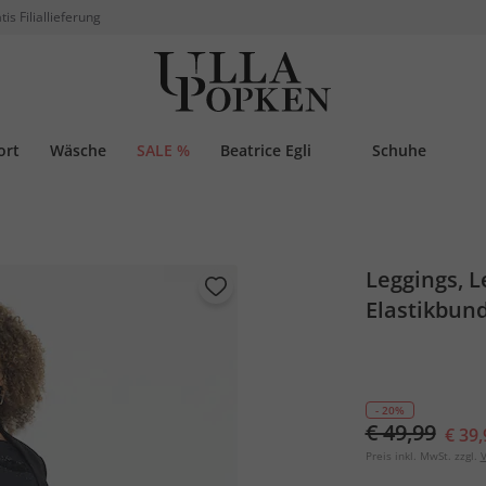
tis Filiallieferung
ort
Wäsche
SALE %
Beatrice Egli
Schuhe
Leggings, L
Elastikbun
- 20%
€ 49,99
€ 39,
Preis inkl. MwSt. zzgl.
V