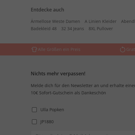
Entdecke auch
Ärmellose Weste Damen
A Linien Kleider
Abend
Badekleid 48
32 34 Jeans
8XL Pullover
Alle Größen ein Preis
Grat
Nichts mehr verpassen!
Melde dich für den Newsletter an und erhalte eine
10€ Sofort-Gutschein als Dankeschön
Ulla Popken
JP1880