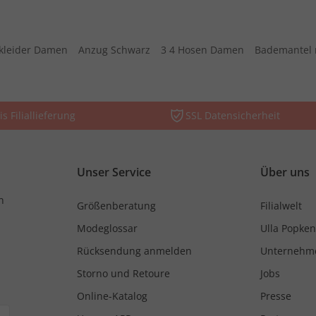
kleider Damen
Anzug Schwarz
3 4 Hosen Damen
Bademantel 
is Filiallieferung
SSL Datensicherheit
Unser Service
Über uns
n
Größenberatung
Filialwelt
Modeglossar
Ulla Popken
Rücksendung anmelden
Unternehm
Storno und Retoure
Jobs
Online-Katalog
Presse