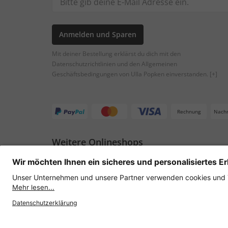
Anmelden und Sparen
Mit deiner Bestellung erklärst du dich mit den
Datenschutzrichtlinien und den Allgemeinen
Geschäftsbedingungen von Ulla Popken einverstanden.
[+]
Rechnung
Nach
Weitere Onlineshops
Österreich
Datenschutz
AGB
Widerruf erklären
Lie