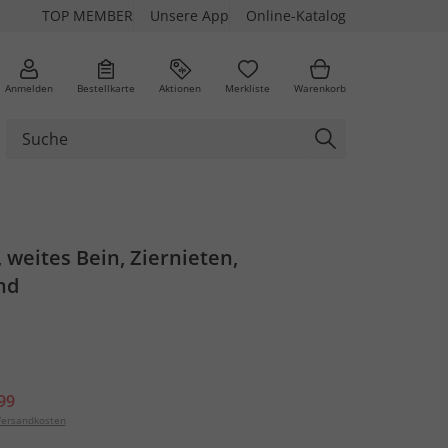
TOP MEMBER
Unsere App
Online-Katalog
Anmelden
Bestellkarte
Aktionen
Merkliste
Warenkorb
weites Bein, Ziernieten,
nd
99
ersandkosten