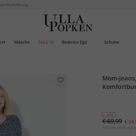
tis Filiallieferung
ort
Wäsche
SALE %
Beatrice Egli
Schuhe
Mom-Jeans, 
Komfortbu
- 50%
€ 69,99
€ 34,
Preis inkl. MwSt. zzgl.
V