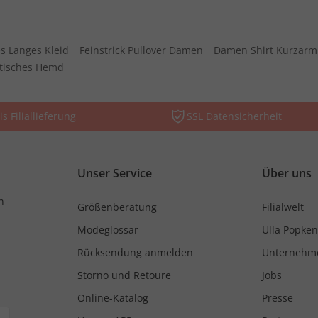
s Langes Kleid
Feinstrick Pullover Damen
Damen Shirt Kurzarm
stisches Hemd
is Filiallieferung
SSL Datensicherheit
Unser Service
Über uns
n
Größenberatung
Filialwelt
Modeglossar
Ulla Popken
Rücksendung anmelden
Unternehm
Storno und Retoure
Jobs
Online-Katalog
Presse