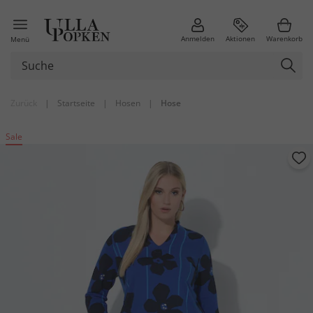
Anmelden
Aktionen
Warenkorb
Menü
Zurück
|
Startseite
|
Hosen
|
Hose
Sale