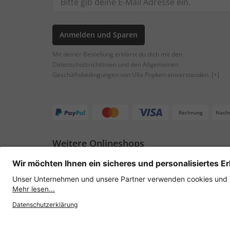
Anmelden und Sparen
Mit deiner Bestellung erklärst du dich mit den
Datenschutzrichtlinien und den Allgemeinen
Geschäftsbedingungen von Ulla Popken einverstanden.
[+]
Rechnung
Nach
Weitere Onlineshops
Österreich
Datenschutz
AGB
Widerruf erklären
Lie