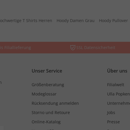
ochwertige T Shirts Herren
Hoody Damen Grau
Hoody Pullover
is Filiallieferung
SSL Datensicherheit
Unser Service
Über uns
n
Größenberatung
Filialwelt
Modeglossar
Ulla Popken
Rücksendung anmelden
Unternehm
Storno und Retoure
Jobs
Online-Katalog
Presse