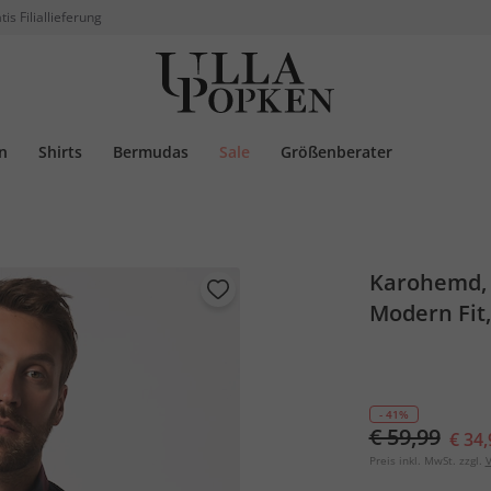
tis Filiallieferung
n
Shirts
Bermudas
Sale
Größenberater
Karohemd, 
Modern Fit,
- 41%
€ 59,99
€ 34,
Preis inkl. MwSt. zzgl.
V