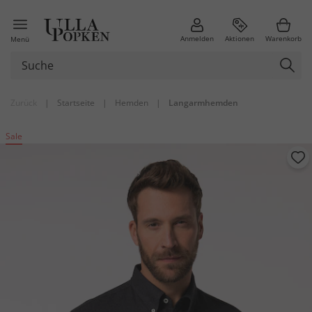
Anmelden
Aktionen
Warenkorb
Menü
Zurück
|
Startseite
|
Hemden
|
Langarmhemden
Sale