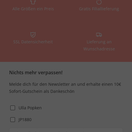
Alle Größen ein Preis
Gratis Filiallieferung
SSL Datensicherheit
Lieferung an
Wunschadresse
Nichts mehr verpassen!
Melde dich für den Newsletter an und erhalte einen 10€
Sofort-Gutschein als Dankeschön
Ulla Popken
JP1880