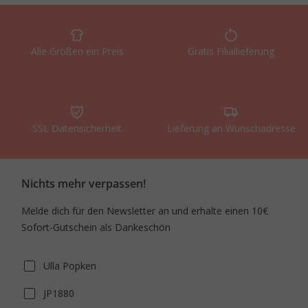
Alle Größen ein Preis
Gratis Filiallieferung
SSL Datensicherheit
Lieferung an Wunschadresse
Nichts mehr verpassen!
Melde dich für den Newsletter an und erhalte einen 10€
Sofort-Gutschein als Dankeschön
Ulla Popken
JP1880