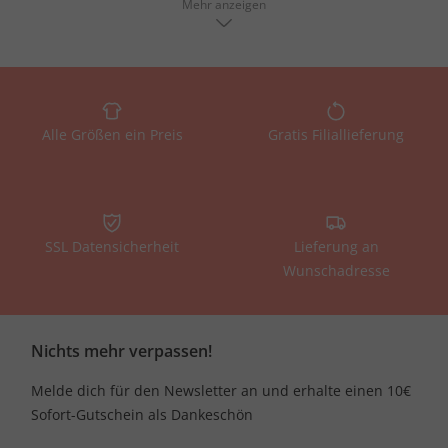
Mehr anzeigen
In unserem Sortiment finden Sie übergroße Damen
Doppeljacken in einer Vielzahl von Größen und Passformen,
um jeder Frau gerecht zu werden. Wir bieten sowohl
Standardgrößen als auch spezielle Größen für große Frauen
und solche mit kräftigeren Figuren. Unser Ziel ist es, dass sich
Alle Größen ein Preis
Gratis Filiallieferung
jede Frau in ihrer Kleidung wohlfühlt und selbstbewusst
präsentiert:
Größen von XL bis 6XL
Schnitte, die auf unterschiedliche Körperformen
SSL Datensicherheit
Lieferung an
abgestimmt sind
Wunschadresse
Anpassbare Taillenweiten für individuellen Sitz
Doppeljacken in großen Größen - Ulla Popken
Nichts mehr verpassen!
Qualität
Melde dich für den Newsletter an und erhalte einen 10€
Ulla Popken ist eine Marke, die sich darauf konzentriert,
Sofort-Gutschein als Dankeschön
hochwertige, modische Kleidung für Frauen mit Übergrößen