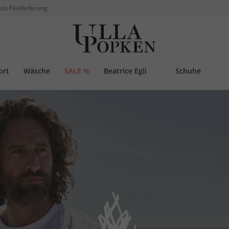
tis Filiallieferung
ort
Wäsche
SALE %
Beatrice Egli
Schuhe