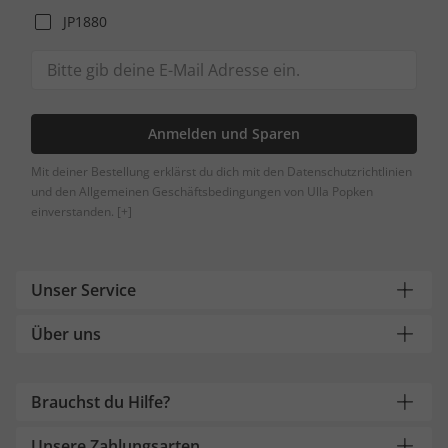
JP1880
Anmelden und Sparen
Mit deiner Bestellung erklärst du dich mit den Datenschutzrichtlinien
und den Allgemeinen Geschäftsbedingungen von Ulla Popken
einverstanden.
[+]
Unser Service
Über uns
Brauchst du Hilfe?
Unsere Zahlungsarten