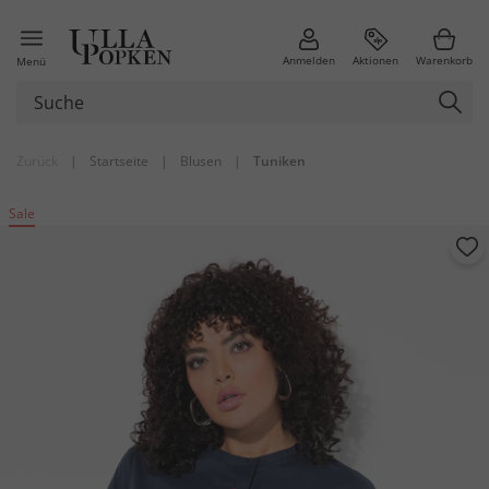
Anmelden
Aktionen
Warenkorb
Menü
Zurück
|
Startseite
|
Blusen
|
Tuniken
Sale