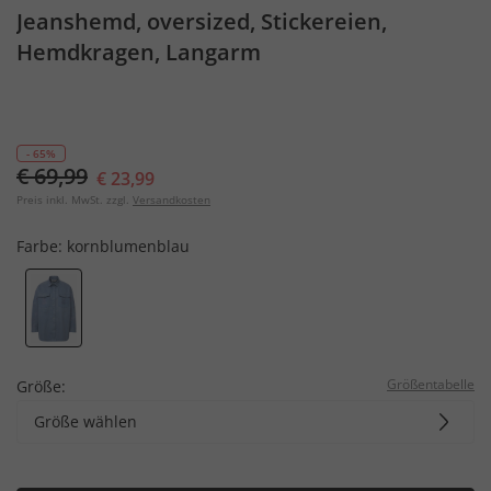
Jeanshemd, oversized, Stickereien,
Hemdkragen, Langarm
- 65%
€ 69,99
€ 23,99
Preis inkl. MwSt. zzgl.
Versandkosten
Farbe:
kornblumenblau
Größentabelle
Größe:
Größe wählen