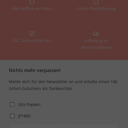
Alle Größen ein Preis
Gratis Filiallieferung
SSL Datensicherheit
Lieferung an
Wunschadresse
Nichts mehr verpassen!
Melde dich für den Newsletter an und erhalte einen 10€
Sofort-Gutschein als Dankeschön
Ulla Popken
JP1880