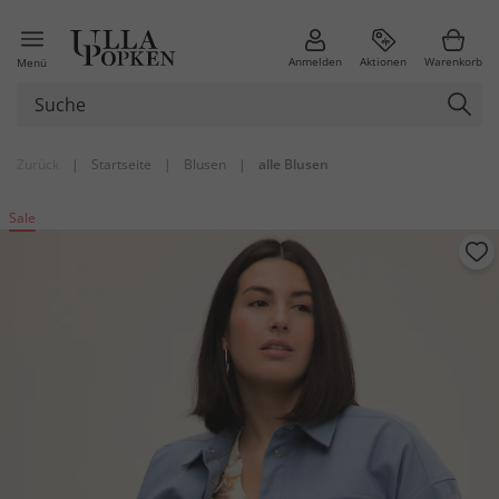
Anmelden
Aktionen
Warenkorb
Menü
Zurück
|
Startseite
|
Blusen
|
alle Blusen
Sale