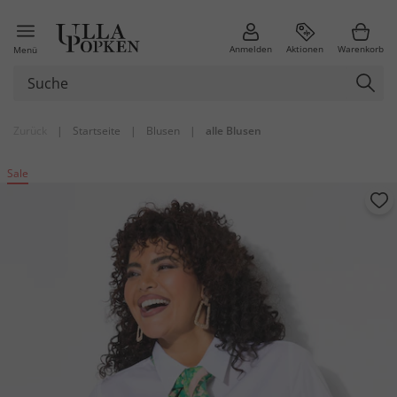
Anmelden
Aktionen
Warenkorb
Menü
Zurück
|
Startseite
|
Blusen
|
alle Blusen
Sale