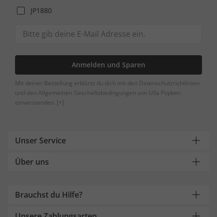
JP1880
Anmelden und Sparen
Mit deiner Bestellung erklärst du dich mit den Datenschutzrichtlinien
und den Allgemeinen Geschäftsbedingungen von Ulla Popken
einverstanden.
[+]
Unser Service
Über uns
Brauchst du Hilfe?
Unsere Zahlungsarten