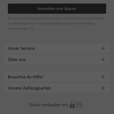
Anmelden und Sparen
Mit deiner Bestellung erklärst du dich mit den Datenschutzrichtlinien
und den Allgemeinen Geschäftsbedingungen von Ulla Popken
einverstanden.
[+]
Unser Service
Über uns
Brauchst du Hilfe?
Unsere Zahlungsarten
Sicher einkaufen mit