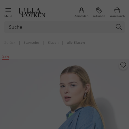
Anmelden
Aktionen
Warenkorb
Menü
Zurück
|
Startseite
|
Blusen
|
alle Blusen
Sale