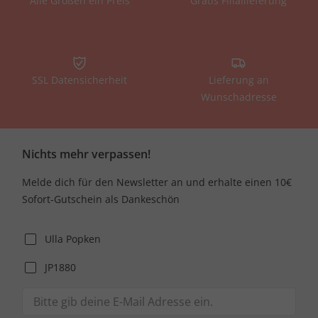
Alle Größen ein Preis
Gratis Filiallieferung
SSL Datensicherheit
Lieferung an
Wunschadresse
Nichts mehr verpassen!
Melde dich für den Newsletter an und erhalte einen 10€
Sofort-Gutschein als Dankeschön
Ulla Popken
JP1880