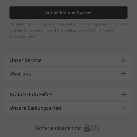
Anmelden und Sparen
Mit deiner Bestellung erklärst du dich mit den Datenschutzrichtlinien
und den Allgemeinen Geschäftsbedingungen von Ulla Popken
einverstanden.
[+]
Unser Service
Über uns
Brauchst du Hilfe?
Unsere Zahlungsarten
Sicher einkaufen mit