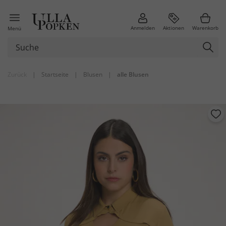
Anmelden
Aktionen
Warenkorb
Menü
Zurück
|
Startseite
|
Blusen
|
alle Blusen