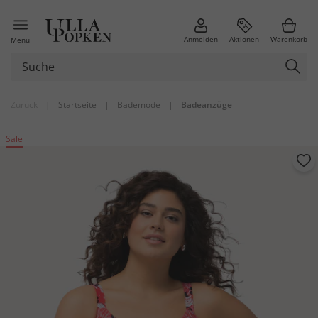
Anmelden
Aktionen
Warenkorb
Menü
Zurück
|
Startseite
|
Bademode
|
Badeanzüge
Sale