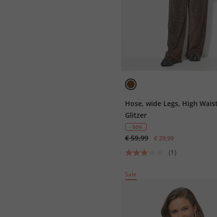
Hose, wide Legs, High Waist
Glitzer
- 50%
€ 59,99
€ 29,99
(1)
Sale