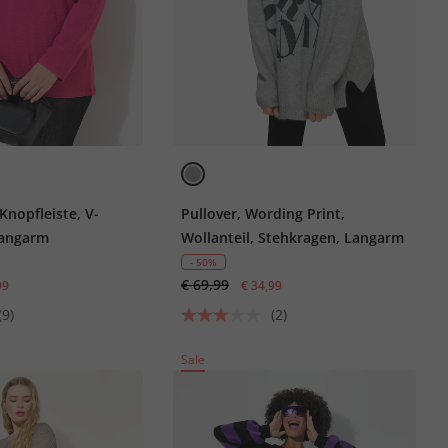
-Knopfleiste, V-
Pullover, Wording Print,
Langarm
Wollanteil, Stehkragen, Langarm
- 50%
€ 69,99
99
€ 34,99
(9)
(2)
Sale