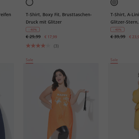
reifen
T-Shirt, Boxy Fit, Brusttaschen-
T-Shirt, A-Lin
Druck mit Glitzer
Glitzer-Stern
- 40%
- 40%
€ 29,99
€ 39,99
€ 17,99
€ 23,
(3)
Sale
Sale