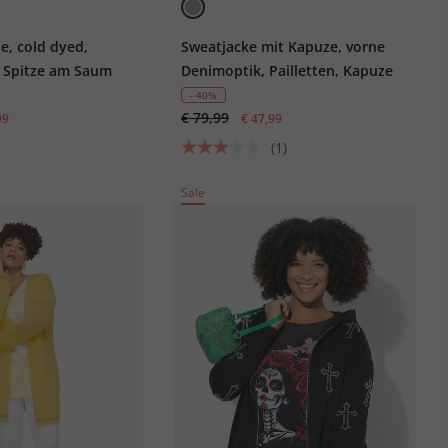
ie, cold dyed,
Sweatjacke mit Kapuze, vorne
, Spitze am Saum
Denimoptik, Pailletten, Kapuze
- 40%
€ 79,99
99
€ 47,99
(1)
Sale