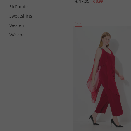
€ 17,99
€ 8,99
Strümpfe
Sweatshirts
Sale
Westen
Wäsche