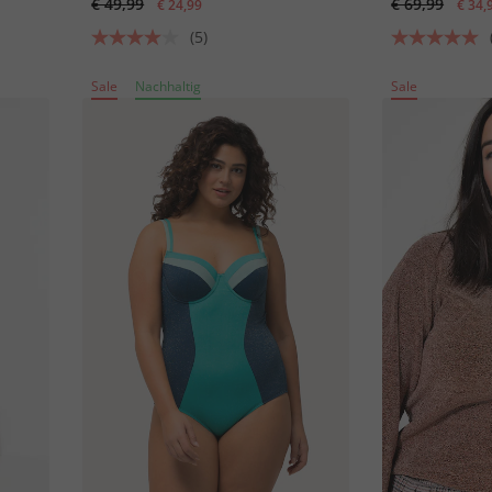
€ 49,99
€ 69,99
€ 24,99
€ 34,
(5)
Sale
Nachhaltig
Sale