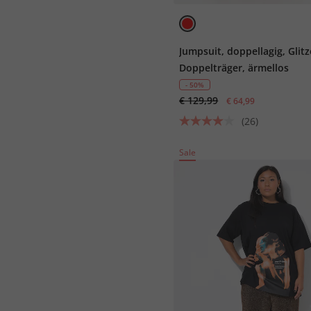
Jumpsuit, doppellagig, Glitz
Doppelträger, ärmellos
- 50%
€ 129,99
€ 64,99
(26)
Sale