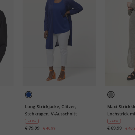
Long-Strickjacke, Glitzer,
Maxi-Strickkl
Stehkragen, V-Ausschnitt
Lochstrick mi
- 41%
- 41%
€ 79,99
€ 69,99
€ 46,99
€ 40,