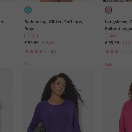
er-
Badeanzug, Glitter, Softcups,
Longsleeve, G
Bügel
Ballon-Lang
- 50%
- 50%
€ 59,99
€ 35,99
€ 29,99
€ 17,
(4)
Sale
Sale