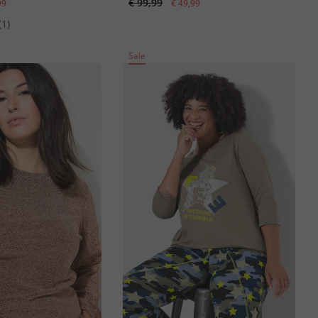
€ 99,99
99
€ 49,99
(1)
Sale