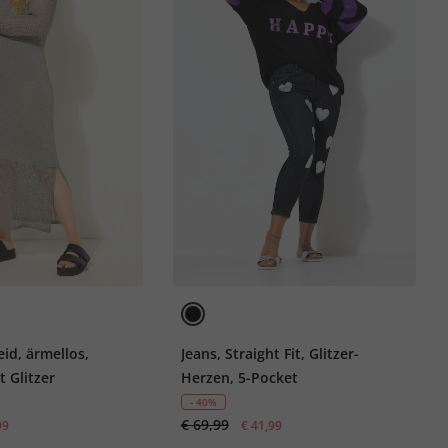
eid, ärmellos,
Jeans, Straight Fit, Glitzer-
t Glitzer
Herzen, 5-Pocket
- 40%
€ 69,99
99
€ 41,99