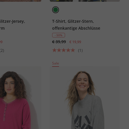
litzer-Jersey,
T-Shirt, Glitzer-Stern,
arm
offenkantige Abschlüsse
- 50%
€ 39,99
99
€ 19,99
(2)
(1)
Sale