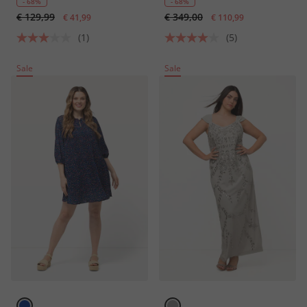
Langarm
ärmellos
- 68%
- 68%
€ 129,99
€ 349,00
€ 41,99
€ 110,99
(1)
(5)
Sale
Sale