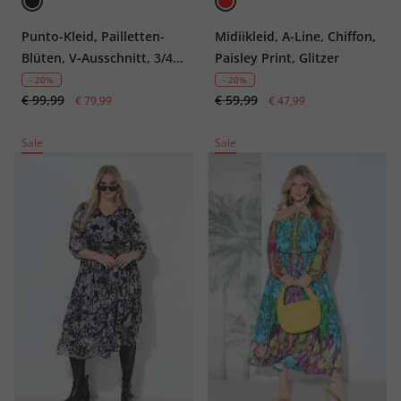
Punto-Kleid, Pailletten-
Midiikleid, A-Line, Chiffon,
Blüten, V-Ausschnitt, 3/4-
Paisley Print, Glitzer
Arm
- 20%
- 20%
€ 99,99
€ 59,99
€ 79,99
€ 47,99
Sale
Sale