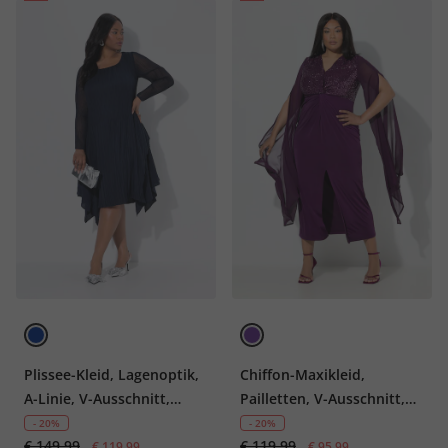
Plissee-Kleid, Lagenoptik,
Chiffon-Maxikleid,
A-Linie, V-Ausschnitt,
Pailletten, V-Ausschnitt,
Langarm
Langarm
- 20%
- 20%
€ 149,99
€ 119,99
€ 119,99
€ 95,99