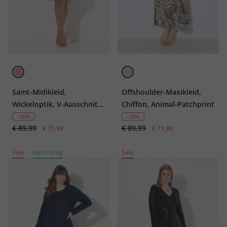
Samt-Midikleid,
Offshoulder-Maxikleid,
Wickeloptik, V-Ausschnitt,
Chiffon, Animal-Patchprint
Langarm
- 20%
- 20%
€ 89,99
€ 89,99
€ 71,99
€ 71,99
Sale
Nachhaltig
Sale