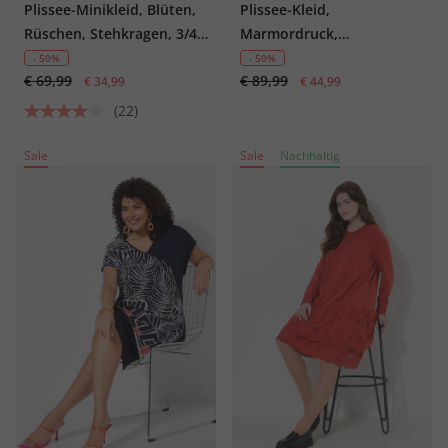
Plissee-Minikleid, Blüten,
Plissee-Kleid,
Rüschen, Stehkragen, 3/4-
Marmordruck,
Arm
Godetfalten, Rundhals,
- 50%
- 50%
€ 69,99
€ 89,99
Langarm
€ 34,99
€ 44,99
(22)
Sale
Sale
Nachhaltig