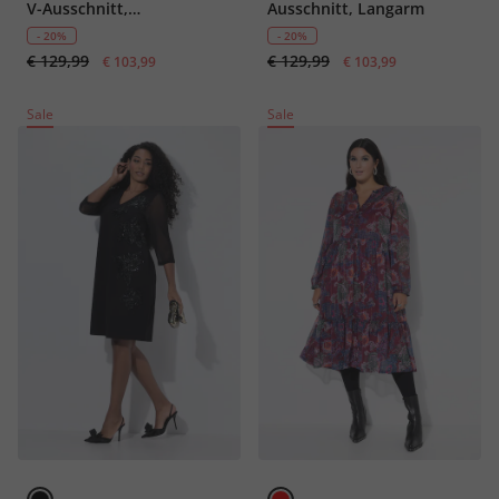
V-Ausschnitt,
Ausschnitt, Langarm
Glockenärmel
- 20%
- 20%
€ 129,99
€ 129,99
€ 103,99
€ 103,99
Sale
Sale