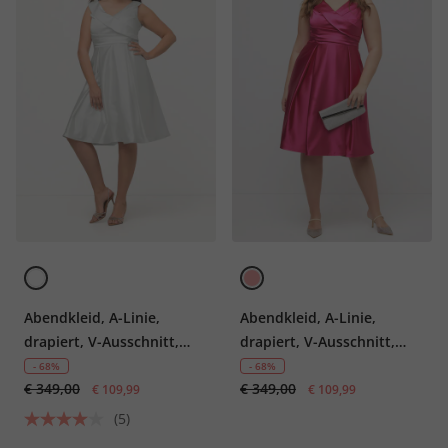
Abendkleid, A-Linie,
Abendkleid, A-Linie,
drapiert, V-Ausschnitt,
drapiert, V-Ausschnitt,
ärmellos
ärmellos
- 68%
- 68%
€ 349,00
€ 349,00
€ 109,99
€ 109,99
(5)