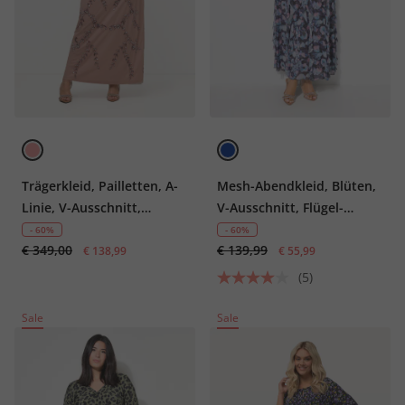
Trägerkleid, Pailletten, A-
Mesh-Abendkleid, Blüten,
Linie, V-Ausschnitt,
V-Ausschnitt, Flügel-
ärmellos
Halbarm
- 60%
- 60%
€ 349,00
€ 139,99
€ 138,99
€ 55,99
(5)
Sale
Sale