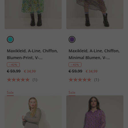
Maxikleid, A-Line, Chiffon,
Maxikleid, A-Line, Chiffon,
Blumen-Print, V-
Minimal Blumen, V-
Ausschnitt, Langarm
Ausschnitt, Langarm
- 42%
- 42%
€ 59,99
€ 59,99
€ 34,99
€ 34,99
(1)
(1)
Sale
Sale