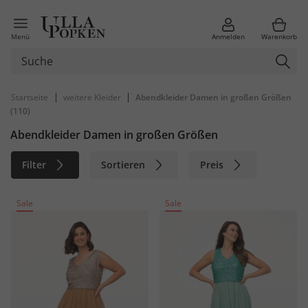
Menü
Anmelden
Warenkorb
|
|
Startseite
weitere Kleider
Abendkleider Damen in großen Größen
(110)
Abendkleider Damen in großen Größen
Filter
Sortieren
Preis
Größe
Farbe
Marke
Sale
Sale
Material
Nachhaltig