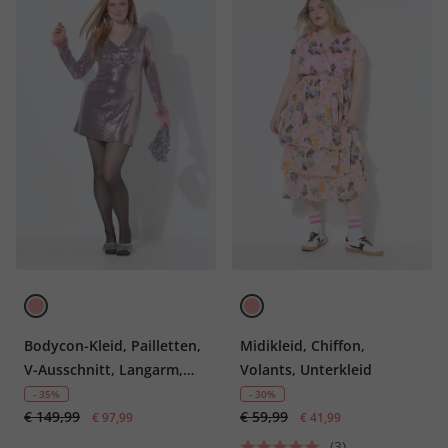
Bodycon-Kleid, Pailletten,
Midikleid, Chiffon,
V-Ausschnitt, Langarm,
Volants, Unterkleid
Federn
- 35%
- 30%
€ 149,99
€ 59,99
€ 97,99
€ 41,99
(3)