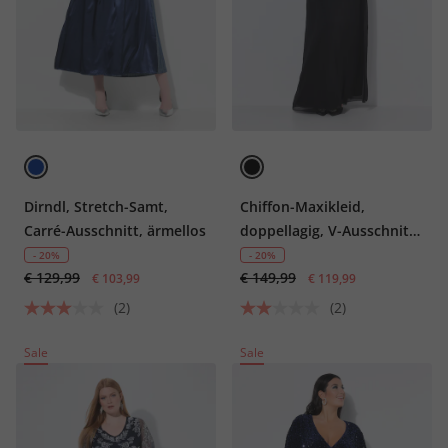
Dirndl, Stretch-Samt,
Chiffon-Maxikleid,
Carré-Ausschnitt, ärmellos
doppellagig, V-Ausschnitt,
3/4-Arm
- 20%
- 20%
€ 129,99
€ 149,99
€ 103,99
€ 119,99
(2)
(2)
Sale
Sale