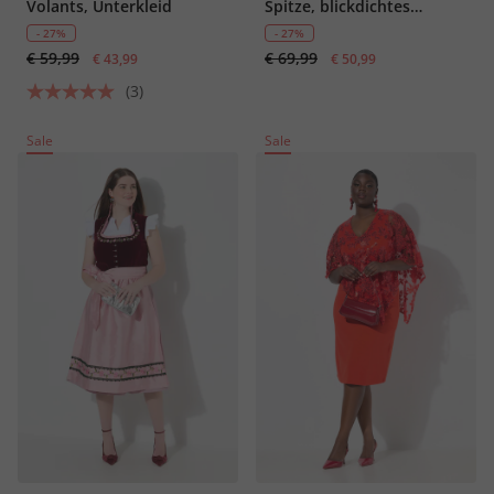
Volants, Unterkleid
Spitze, blickdichtes
Unterkleid
- 27%
- 27%
€ 59,99
€ 69,99
€ 43,99
€ 50,99
(3)
Sale
Sale