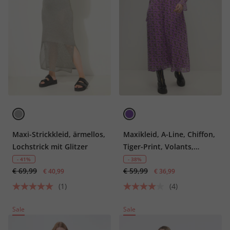
Maxi-Strickkleid, ärmellos,
Maxikleid, A-Line, Chiffon,
Lochstrick mit Glitzer
Tiger-Print, Volants,
Rüschenkragen, Langarm
- 41%
- 38%
€ 69,99
€ 59,99
€ 40,99
€ 36,99
(1)
(4)
Sale
Sale