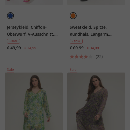
Jerseykleid, Chiffon-
Sweatkleid, Spitze,
Überwurf, V-Ausschnitt,
Rundhals, Langarm,
Halbarm
Biobaumwolle
- 50%
- 50%
€ 49,99
€ 69,99
€ 24,99
€ 34,99
(22)
Sale
Sale