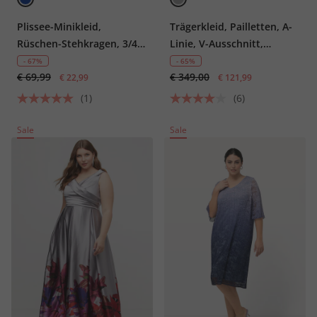
Plissee-Minikleid,
Trägerkleid, Pailletten, A-
Rüschen-Stehkragen, 3/4-
Linie, V-Ausschnitt,
Arm, doppellagig
ärmellos
- 67%
- 65%
€ 69,99
€ 349,00
€ 22,99
€ 121,99
(1)
(6)
Sale
Sale