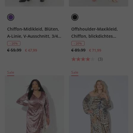
Chiffon-Midikleid, Blüten,
Offshoulder-Maxikleid,
A-Linie, V-Ausschnitt, 3/4-
Chiffon, blickdichtes
Arm
Unterkleid
- 20%
- 20%
€ 59,99
€ 89,99
€ 47,99
€ 71,99
(3)
Sale
Sale