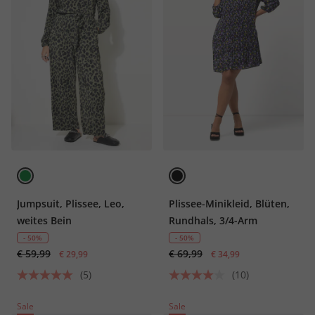
Jumpsuit, Plissee, Leo,
Plissee-Minikleid, Blüten,
weites Bein
Rundhals, 3/4-Arm
- 50%
- 50%
€ 59,99
€ 69,99
€ 29,99
€ 34,99
(5)
(10)
Sale
Sale